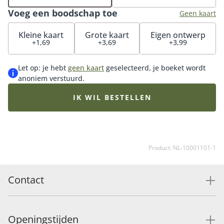
bijpassende vaas erbij en maak de verrassing
Voeg een boodschap toe
compleet.
Geen kaart
Kleine kaart
Grote kaart
Eigen ontwerp
+1,69
+3,69
+3,99
Let op: je hebt
geen kaart
geselecteerd, je boeket wordt
anoniem verstuurd.
IK WIL BESTELLEN
Product: NL-10001101-1
Contact
Openingstijden