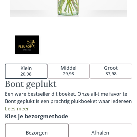
Middel
Groot
Klein
29,98
37,98
20,98
Bont geplukt
Een ware bestseller dit boeket. Onze all-time favorite
Bont geplukt is een prachtig plukboeket waar iedereen
blij van wordt. Bont geplukt kenmerkt zich door de
Lees meer
kleurrijke gerbera, mooie roos en de gele bolletjes
Kies je bezorgmethode
(craspedia). Het perfecte boeket om iemand mee te
verrassen, feliciteren of verwennen. Tip: bestel onze
Bezorgen
Afhalen