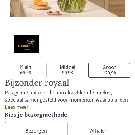
Klein
Middel
Groot
69,98
99,98
129,98
Bijzonder royaal
Pak groots uit met dit indrukwekkende boeket,
speciaal samengesteld voor momenten waarop alleen
het allermooiste goed genoeg is. Met een weelderige
Lees meer
mix van hoogwaardige, dagverse bloemen straalt dit
Kies je bezorgmethode
boeket luxe, kracht en elegantie uit. Perfect om
iemand te bedanken, te feliciteren of te laten zien
Bezorgen
Afhalen