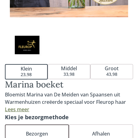
Middel
Groot
Klein
33,98
43,98
23,98
Marina boeket
Bloemist Marina van De Meiden van Spaansen uit
Warmenhuizen creëerde speciaal voor Fleurop haar
eigen unieke boeket. Een kleurrijke en vrolijke bos. Een
Lees meer
echt 'Marina-boeket' door de hoog-laagschikking en
Kies je bezorgmethode
de dieppaarse en knalrode kleurcombinatie. Kleurrijk,
contrastvol en sterk. Fantastisch om jezelf cadeau te
Bezorgen
Afhalen