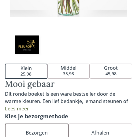
Middel
Groot
Klein
35,98
45,98
25,98
Mooi gebaar
Dit ronde boeket is een ware bestseller door de
warme kleuren. Een lief bedankje, iemand steunen of
zomaar verrassen. Boeket Mooi gebaar wordt met
Lees meer
aandacht en liefde geschikt voor jou, door de lokale
Kies je bezorgmethode
Fleurop bloemist. Het boeket Mooi gebaar bevat onder
meer een prachtige gerbera, roos en alstroemeria. Een
Bezorgen
Afhalen