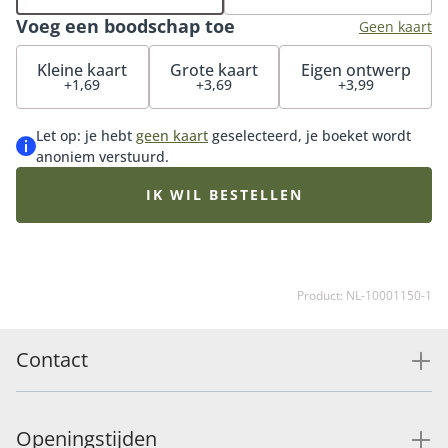
glimlach gegarandeerd. Tip: bestel onze bijpassende
Voeg een boodschap toe
vaas en maak de verrassing compleet.
Geen kaart
Kleine kaart
Grote kaart
Eigen ontwerp
+1,69
+3,69
+3,99
Let op: je hebt
geen kaart
geselecteerd, je boeket wordt
anoniem verstuurd.
IK WIL BESTELLEN
Product: NL-10001150-1
Contact
Openingstijden