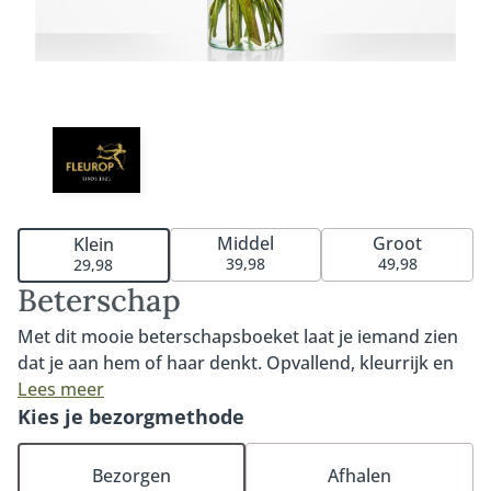
Middel
Groot
Klein
39,98
49,98
29,98
Beterschap
Met dit mooie beterschapsboeket laat je iemand zien
dat je aan hem of haar denkt. Opvallend, kleurrijk en
een echte opkikker voor iemand die het goed kan
Lees meer
gebruiken. Het boeket bevat een prachtige roos,
Kies je bezorgmethode
mooie gerbera en de opvallende Heliconia. Ons
Beterschap boeket is voor niets één van onze
Bezorgen
Afhalen