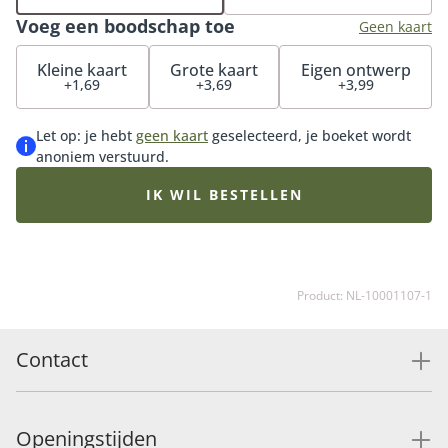
bestsellers en perfect om iemand een hart onder de
Voeg een boodschap toe
riem te steken. Tip: bestel een bijpassende vaas of ga
Geen kaart
voor onze luxueuze bonbons of heerlijke chocolade.
Kleine kaart
Grote kaart
Eigen ontwerp
+1,69
+3,69
+3,99
Let op: je hebt
geen kaart
geselecteerd, je boeket wordt
anoniem verstuurd.
IK WIL BESTELLEN
Product: NL-10001107-1
Contact
Openingstijden